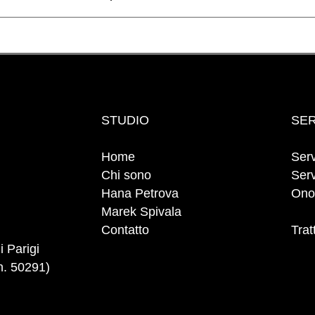
STUDIO
SER
Home
Serv
Chi sono
Serv
Hana Petrova
Ono
Marek Spivala
Contatto
Trat
i Parigi
(n. 50291)