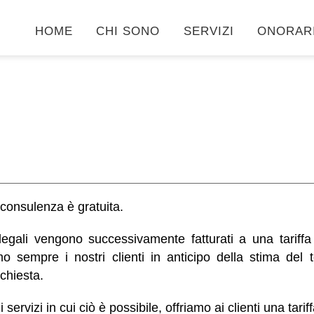
HOME
CHI SONO
SERVIZI
ONORAR
consulenza è gratuita.
 legali vengono successivamente fatturati a una tariff
o sempre i nostri clienti in anticipo della stima del
richiesta.
 servizi in cui ciò è possibile, offriamo ai clienti una tariff