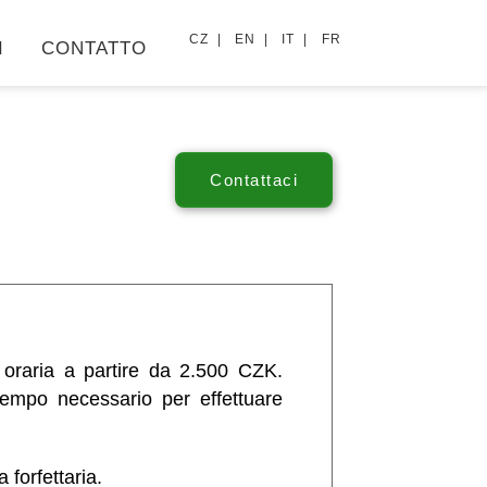
CZ |
EN |
IT |
FR
I
CONTATTO
a oraria a partire da 2.500 CZK.
 tempo necessario per effettuare
a forfettaria.